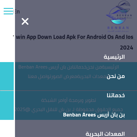
En
1win App Down Load Apk For Android Os And Ios
2024
الرئيسية
الرئيسية
من نحن
خدماتنا
بن بان أريس Benban Arees
من نحن
المعدات البحرية
معرض الصور
تواصل معنا
خدماتنا
تطوير وبرمجة أوامر الشبكة
جميع الحقوق محفوظة لـ بن بان للنقل البحري @2025
بن بان أريس Benban Arees
المعدات البحرية